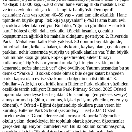
Yaklaşık 13.000 kişi, 6.300 civarı hane var; ağırlıkla müstakil, ikiz
ve teras evlerden oluşan klasik İngiliz banliyösü. Demografi
açısından: Ana yaş grubu: 40–59 yaş – yani tam aile ağırlıklı. Hane
tipinde en büyük grup “tek kişi yaşayanlar” (~%31) ama bunu evli
çocuklu aileler takip ediyor. Bu tablo, “öğrenci gürültüsü + sürekli
parti” bölgesi değil; daha çok aile, köpekli insanlar, çocuklu
koşuşturmaca ağırlıklı bir mahalle olduğunu gösteriyor. 2. Riverside
Park – Mahallenin kalbi Park yaklaşık 80 dönüm büyüklüğünde;
futbol sahaları, kriket sahaları, tenis kortu, kaykay alanı, çocuk oyun
parkları, nehir kenarında yürüyüş ve piknik alanları var. Yılın büyük
bölümünde koşu grupları, köpek gezdirenler, aileler burayı
kullanıyor; TripAdvisor yorumlarında “şehir içinde sakin, nehir
kenarında nefes alınacak yer” diye övülüyor. Yatırım açısından bu şu
demek: “Parka 2–3 sokak ötede olmak bile değer katar; bahçeden
parka kapısı olan ev ise söz konusu bölgenin en üst dilimi.” 3.
Okullar – Aile için çok kritik kısım Bitterne Park, okulları yüzünden
özellikle tercih ediliyor: Bitterne Park Primary School 2025 Ofsted
raporunda neredeyse her başlıkta “Outstanding” (en yüksek seviye)
almış durumda (eğitim, davranış, kişisel gelişim, yönetim, erken yaş
dönemi). * Ofsted - Eğimi değerlendirip okullara puan veren bir
kuruluş. Bitterne Park School (secondary – lise) 2024 Ofsted
incelemesinde “Good” derecesini koruyor. Raporda “öğrenciler
okulu yakın, destekleyici bir topluluk olarak görüyor, öğretmenler
gerçekten ilgileniyor” cümleleri var. Bu iki okulun kombinasyonu,
çocuklu aile için “ilkokul + ortaokul” zincirini tek mahallede