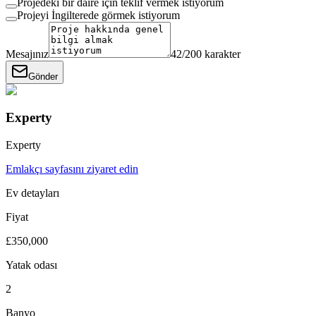
Projedeki bir daire için teklif vermek istiyorum
Projeyi İngilterede görmek istiyorum
Mesajınız
42
/200 karakter
Gönder
Experty
Experty
Emlakçı sayfasını ziyaret edin
Ev detayları
Fiyat
£350,000
Yatak odası
2
Banyo