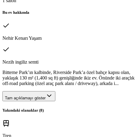
1
salon
Bu ev hakkında
Nehir Kenarı Yaşam
Nezih ingiliz semti
Bitterne Park’ın kalbinde, Riverside Park’a özel bahçe kapısı olan,
yaklaşık 130 m² (1,400 sq ft) genişliğinde ikiz ev. Önünde iki araçlık
off-road parking (özel araç park alanı / driveway), arkada i...
Tam açıklamayı göster
Yakındaki olanaklar (
8
)
Tren