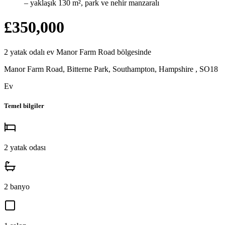
– yaklaşık 130 m², park ve nehir manzaralı
£350,000
2
yatak odalı
ev
Manor Farm Road
bölgesinde
Manor Farm Road, Bitterne Park, Southampton, Hampshire
,
SO18
Ev
Temel bilgiler
2
yatak odası
2
banyo