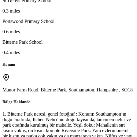
St Denys Primary School
0.3 miles
Portswood Primary School
0.6 miles
Bitterne Park School
0.4 miles
Konum
Manor Farm Road, Bitterne Park, Southampton, Hampshire
,
SO18
Bölge Hakkında
1. Bitterne Park neresi, genel fotoğraf : Konum: Southampton’ın
doğu tarafında, Itchen Nehri’nin doğu kıyısında, tamamen nehir ve
park etrafında kurulmuş bir mahalle. Yeşil doku: Mahallenin sırt
kısmı yokuş, ön kısmı komple Riverside Park. Yani evlerin önemli
bir kısmı ya parka çok yakın ya da manzaraya yakın. Nüfus ve yapı: