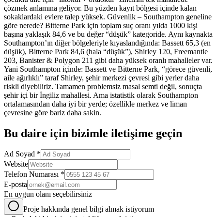
çözmek anlamına geliyor. Bu yüzden kayıt bölgesi içinde kalan
sokaklardaki evlere talep yüksek. Güvenlik – Southampton geneline
göre nerede? Bitterne Park için toplam suç oranı yılda 1000 kişi
başına yaklaşık 84,6 ve bu değer “düşük” kategoride. Aynı kaynakta
Southampton’ın diğer bölgeleriyle kıyaslandığında: Bassett 65,3 (en
düşük), Bitterne Park 84,6 (hala “düşük”), Shirley 120, Freemantle
203, Banister & Polygon 211 gibi daha yüksek oranlı mahalleler var.
Yani Southampton içinde: Bassett ve Bitterne Park, “görece güvenli,
aile ağırlıklı” taraf Shirley, şehir merkezi çevresi gibi yerler daha
riskli diyebiliriz. Tamamen problemsiz masal semti değil, sonuçta
şehir içi bir İngiliz mahallesi. Ama istatistik olarak Southampton
ortalamasından daha iyi bir yerde; özellikle merkez ve liman
çevresine göre bariz daha sakin.
Bu
daire
için bizimle iletişime geçin
Ad Soyad *
Website
Telefon Numarası *
E-posta
En uygun olanı seçebilirsiniz
Proje hakkında genel bilgi almak istiyorum