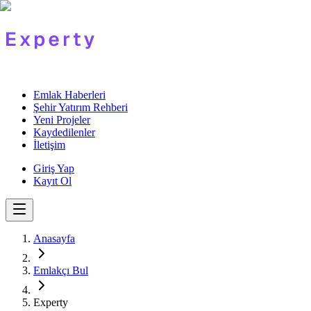
Emlak Haberleri
Şehir Yatırım Rehberi
Yeni Projeler
Kaydedilenler
İletişim
Giriş Yap
Kayıt Ol
Anasayfa
Emlakçı Bul
Experty