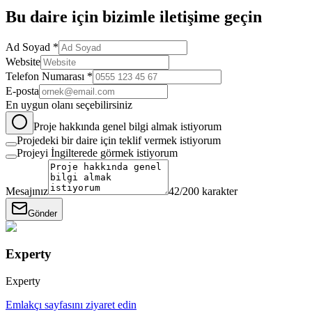
Bu
daire
için bizimle iletişime geçin
Ad Soyad *
Website
Telefon Numarası *
E-posta
En uygun olanı seçebilirsiniz
Proje hakkında genel bilgi almak istiyorum
Projedeki bir daire için teklif vermek istiyorum
Projeyi İngilterede görmek istiyorum
Mesajınız
42
/200 karakter
Gönder
Experty
Experty
Emlakçı sayfasını ziyaret edin