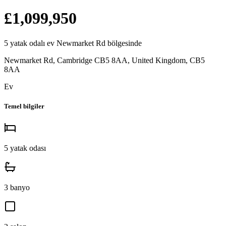
£1,099,950
5
yatak odalı
ev
Newmarket Rd
bölgesinde
Newmarket Rd, Cambridge CB5 8AA, United Kingdom
,
CB5
8AA
Ev
Temel bilgiler
5
yatak odası
3
banyo