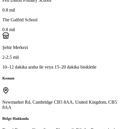
Fen Ditton Primary School
0.8 mil
The Galfrid School
0.8 mil
Şehir Merkezi
2-2.5 mil
10–12 dakika araba ile veya 15–20 dakika bisikletle
Konum
Newmarket Rd, Cambridge CB5 8AA, United Kingdom
,
CB5
8AA
Bölge Hakkında