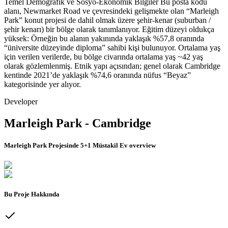
Temel Demografik ve Sosyo-Ekonomik Bilgiler Bu posta kodu
alanı, Newmarket Road ve çevresindeki gelişmekte olan “Marleigh
Park” konut projesi de dahil olmak üzere şehir-kenar (suburban /
şehir kenarı) bir bölge olarak tanımlanıyor. Eğitim düzeyi oldukça
yüksek: Örneğin bu alanın yakınında yaklaşık %57,8 oranında
“üniversite düzeyinde diploma” sahibi kişi bulunuyor. Ortalama yaş
için verilen verilerde, bu bölge civarında ortalama yaş ~42 yaş
olarak gözlemlenmiş. Etnik yapı açısından; genel olarak Cambridge
kentinde 2021’de yaklaşık %74,6 oranında nüfus “Beyaz”
kategorisinde yer alıyor.
Developer
Marleigh Park - Cambridge
Marleigh Park Projesinde 5+1 Müstakil Ev
overview
Bu Proje Hakkında