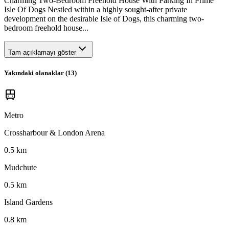
Charming Two-Bedroom Freehold House With Parking In Prime
Isle Of Dogs Nestled within a highly sought-after private
development on the desirable Isle of Dogs, this charming two-
bedroom freehold house...
Tam açıklamayı göster
Yakındaki olanaklar (
13
)
Metro
Crossharbour & London Arena
0.5 km
Mudchute
0.5 km
Island Gardens
0.8 km