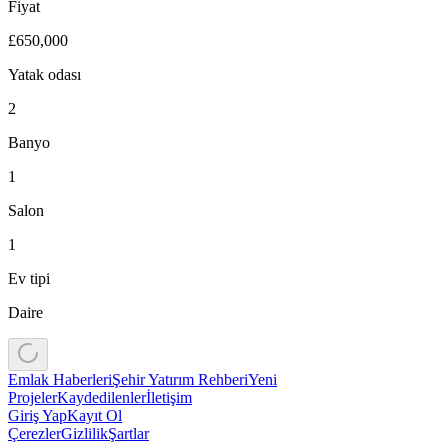
Fiyat
£650,000
Yatak odası
2
Banyo
1
Salon
1
Ev tipi
Daire
Emlak Haberleri
Şehir Yatırım Rehberi
Yeni
Projeler
Kaydedilenler
İletişim
Giriş Yap
Kayıt Ol
Çerezler
Gizlilik
Şartlar