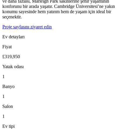
ve daha fazlası, Marleigh Park sakinlerine şehir yaşamının
konforunu bir arada yaşatır. Cambridge Üniversitesi’ne yakın
konumu sayesinde hem yatırım hem de yaşam için ideal bir
seçenektir.
Proje sayfasını ziyaret edin
Ev detayları
Fiyat
£319,950
Yatak odası
1
Banyo
1
Salon
1
Ev tipi