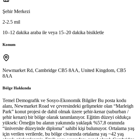
Şehir Merkezi
2-2.5 mil
10–12 dakika araba ile veya 15–20 dakika bisikletle
Konum
Newmarket Rd, Cambridge CB5 8AA, United Kingdom
,
CB5
8AA
Bölge Hakkında
Temel Demografik ve Sosyo-Ekonomik Bilgiler Bu posta kodu
alanı, Newmarket Road ve çevresindeki gelişmekte olan “Marleigh
Park” konut projesi de dahil olmak üzere şehir-kenar (suburban /
şehir kenarı) bir bölge olarak tanımlanıyor. Eğitim düzeyi oldukça
yüksek: Örneğin bu alanın yakınında yaklaşık %57,8 oranında
“üniversite düzeyinde diploma” sahibi kişi bulunuyor. Ortalama yaş
için verilen verilerde, bu bölge civarında ortalama yaş ~42 yaş