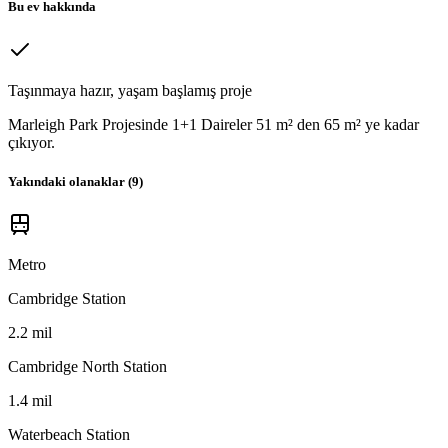
Bu ev hakkında
Taşınmaya hazır, yaşam başlamış proje
Marleigh Park Projesinde 1+1 Daireler 51 m² den 65 m² ye kadar
çıkıyor.
Yakındaki olanaklar (
9
)
Metro
Cambridge Station
2.2 mil
Cambridge North Station
1.4 mil
Waterbeach Station