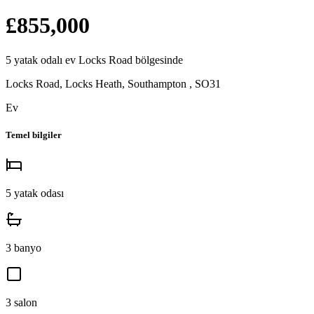
£855,000
5
yatak odalı
ev
Locks Road
bölgesinde
Locks Road, Locks Heath, Southampton
,
SO31
Ev
Temel bilgiler
5
yatak odası
3
banyo
3
salon