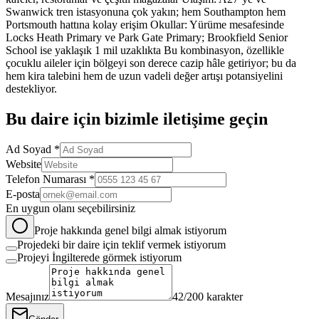
Swanwick tren istasyonuna çok yakın; hem Southampton hem
Portsmouth hattına kolay erişim Okullar: Yürüme mesafesinde
Locks Heath Primary ve Park Gate Primary; Brookfield Senior
School ise yaklaşık 1 mil uzaklıkta Bu kombinasyon, özellikle
çocuklu aileler için bölgeyi son derece cazip hâle getiriyor; bu da
hem kira talebini hem de uzun vadeli değer artışı potansiyelini
destekliyor.
Bu
daire
için bizimle iletişime geçin
Ad Soyad *
Website
Telefon Numarası *
E-posta
En uygun olanı seçebilirsiniz
Proje hakkında genel bilgi almak istiyorum
Projedeki bir daire için teklif vermek istiyorum
Projeyi İngilterede görmek istiyorum
Mesajınız
42
/200 karakter