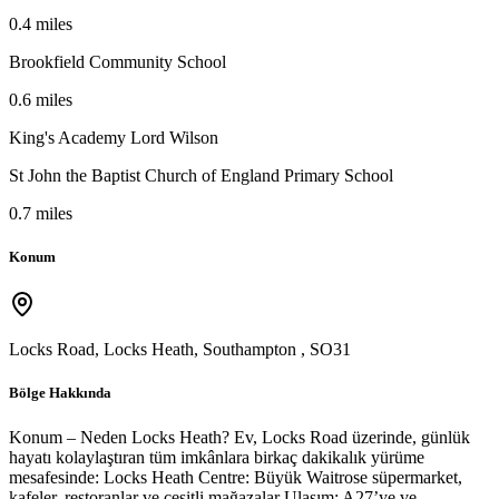
0.4 miles
Brookfield Community School
0.6 miles
King's Academy Lord Wilson
St John the Baptist Church of England Primary School
0.7 miles
Konum
Locks Road, Locks Heath, Southampton
,
SO31
Bölge Hakkında
Konum – Neden Locks Heath? Ev, Locks Road üzerinde, günlük
hayatı kolaylaştıran tüm imkânlara birkaç dakikalık yürüme
mesafesinde: Locks Heath Centre: Büyük Waitrose süpermarket,
kafeler, restoranlar ve çeşitli mağazalar Ulaşım: A27’ye ve