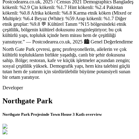
Postcodearea.co.uk, 2025 / Census 2021 Demographics Bangladeş
kökenli: %2.9 Çin kökenli: %1.7 Hint kökenli: %2.4 Pakistan
kökenli: %0.8 Afrika kökenli: %6.8 Karma etnik köken (Mixed or
Multiple): %6.4 Beyaz (White): %59 Arap kökenli: %1.7 Diğer
etnik gruplar: %9.8 💬 Kültürel Tanım “N15 bölgesindeki etnik
çeşitlilik, bölgenin kültürel dokusunu zenginleştiriyor; bu çok
kültürlü yapı, topluluk içinde hem mirası hem de çeşitliliği
yansıtıyor.” — Postcodearea.co.uk, 2025 🏙 Genel Değerlendirme
North Gate Park çevresi, genç profesyonellerin, ailelerin ve çok
kültürlü toplulukların birlikte yaşadığı, canlı bir şehir dokusuna
sahip. Bölge; restoran, kafe ve küçük işletmeler açısından zengin;
sosyal çeşitlilik yüksek. Demografik yapı, hem kira talebini güçlü
tutan hem de yatırım için sürdürülebilir büyüme potansiyeli sunan
bir ortam yaratıyor.
Developer
Northgate Park
Northgate Park Projesinde Town House 3 Katlı
overview