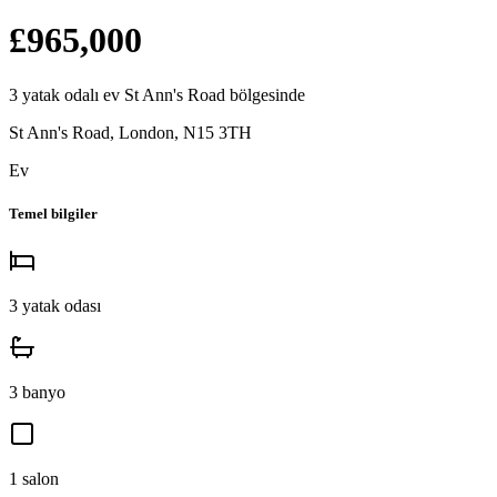
£965,000
3
yatak odalı
ev
St Ann's Road
bölgesinde
St Ann's Road, London
,
N15 3TH
Ev
Temel bilgiler
3
yatak odası
3
banyo
1
salon