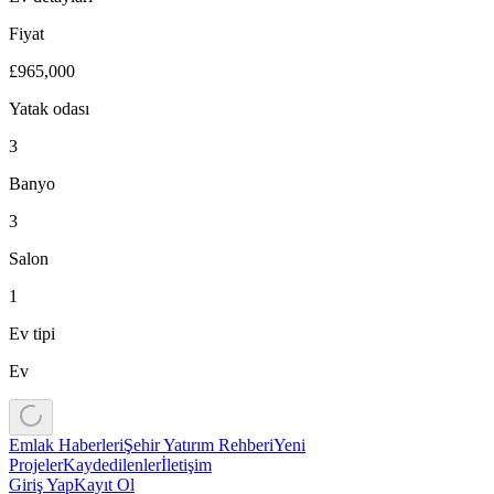
Fiyat
£965,000
Yatak odası
3
Banyo
3
Salon
1
Ev tipi
Ev
Emlak Haberleri
Şehir Yatırım Rehberi
Yeni
Projeler
Kaydedilenler
İletişim
Giriş Yap
Kayıt Ol