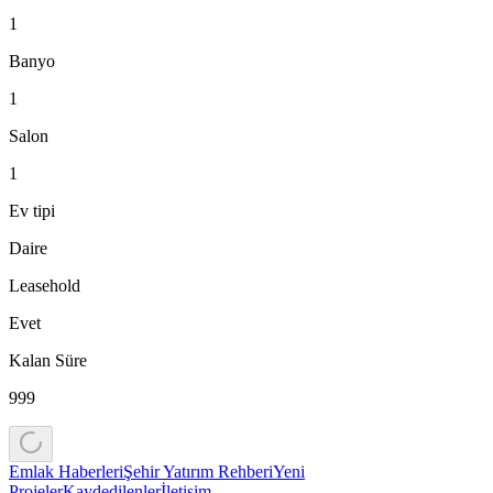
1
Banyo
1
Salon
1
Ev tipi
Daire
Leasehold
Evet
Kalan Süre
999
Emlak Haberleri
Şehir Yatırım Rehberi
Yeni
Projeler
Kaydedilenler
İletişim