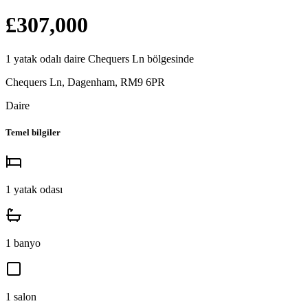
£307,000
1
yatak odalı
daire
Chequers Ln
bölgesinde
Chequers Ln, Dagenham
,
RM9 6PR
Daire
Temel bilgiler
1
yatak odası
1
banyo
1
salon