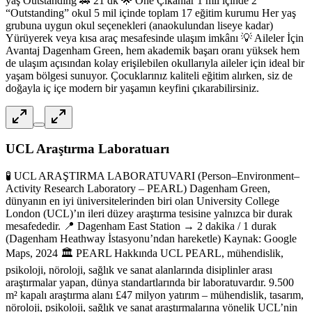
yaş Outstanding 🚗 21 dk 🌟 Öne Çıkanlar 1 mil içinde 2
“Outstanding” okul 5 mil içinde toplam 17 eğitim kurumu Her yaş
grubuna uygun okul seçenekleri (anaokulundan liseye kadar)
Yürüyerek veya kısa araç mesafesinde ulaşım imkânı 💡 Aileler İçin
Avantaj Dagenham Green, hem akademik başarı oranı yüksek hem
de ulaşım açısından kolay erişilebilen okullarıyla aileler için ideal bir
yaşam bölgesi sunuyor. Çocuklarınız kaliteli eğitim alırken, siz de
doğayla iç içe modern bir yaşamın keyfini çıkarabilirsiniz.
UCL Araştırma Laboratuarı
🧪 UCL ARAŞTIRMA LABORATUVARI (Person–Environment–
Activity Research Laboratory – PEARL) Dagenham Green,
dünyanın en iyi üniversitelerinden biri olan University College
London (UCL)’ın ileri düzey araştırma tesisine yalnızca bir durak
mesafededir. 📍 Dagenham East Station → 2 dakika / 1 durak
(Dagenham Heathway İstasyonu’ndan hareketle) Kaynak: Google
Maps, 2024 🏛️ PEARL Hakkında UCL PEARL, mühendislik,
psikoloji, nöroloji, sağlık ve sanat alanlarında disiplinler arası
araştırmalar yapan, dünya standartlarında bir laboratuvardır. 9.500
m² kapalı araştırma alanı £47 milyon yatırım – mühendislik, tasarım,
nöroloji, psikoloji, sağlık ve sanat araştırmalarına yönelik UCL’nin