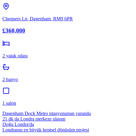
Chequers Ln, Dagenham
,
RM9 6PR
£360,000
2
yatak odası
2
banyo
1
salon
Dagenham Dock Metro istasyonunun yanında
21 dk da Londra merkeze ulaşım
Doğu Londra'da
Londranın en büyük kentsel dönüşüm projesi