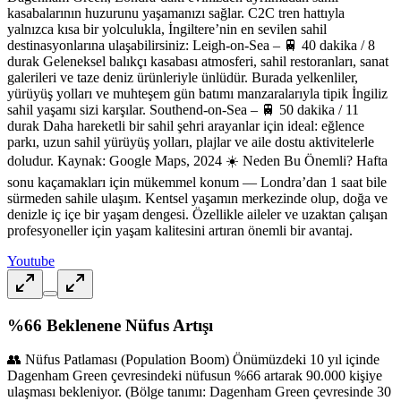
kasabalarının huzurunu yaşamanızı sağlar. C2C tren hattıyla
yalnızca kısa bir yolculukla, İngiltere’nin en sevilen sahil
destinasyonlarına ulaşabilirsiniz: Leigh-on-Sea – 🚆 40 dakika / 8
durak Geleneksel balıkçı kasabası atmosferi, sahil restoranları, sanat
galerileri ve taze deniz ürünleriyle ünlüdür. Burada yelkenliler,
yürüyüş yolları ve muhteşem gün batımı manzaralarıyla tipik İngiliz
sahil yaşamı sizi karşılar. Southend-on-Sea – 🚆 50 dakika / 11
durak Daha hareketli bir sahil şehri arayanlar için ideal: eğlence
parkı, uzun sahil yürüyüş yolları, plajlar ve aile dostu aktivitelerle
doludur. Kaynak: Google Maps, 2024 ☀️ Neden Bu Önemli? Hafta
sonu kaçamakları için mükemmel konum — Londra’dan 1 saat bile
sürmeden sahile ulaşım. Kentsel yaşamın merkezinde olup, doğa ve
denizle iç içe bir yaşam dengesi. Özellikle aileler ve uzaktan çalışan
profesyoneller için yaşam kalitesini artıran önemli bir avantaj.
Youtube
%66 Beklenene Nüfus Artışı
👥 Nüfus Patlaması (Population Boom) Önümüzdeki 10 yıl içinde
Dagenham Green çevresindeki nüfusun %66 artarak 90.000 kişiye
ulaşması bekleniyor. (Bölge tanımı: Dagenham Green çevresinde 30