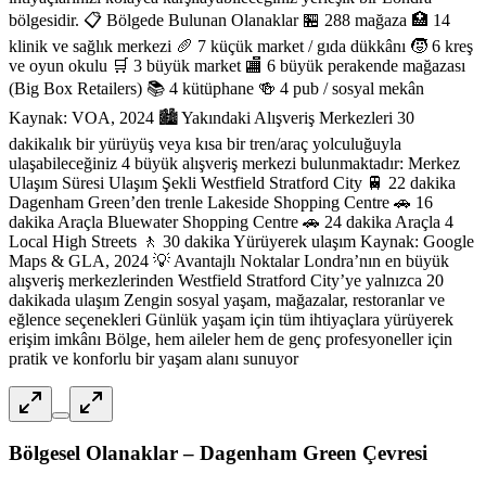
bölgesidir. 📋 Bölgede Bulunan Olanaklar 🏪 288 mağaza 🏥 14
klinik ve sağlık merkezi 🥖 7 küçük market / gıda dükkânı 🧒 6 kreş
ve oyun okulu 🛒 3 büyük market 🏬 6 büyük perakende mağazası
(Big Box Retailers) 📚 4 kütüphane 🍻 4 pub / sosyal mekân
Kaynak: VOA, 2024 🏙️ Yakındaki Alışveriş Merkezleri 30
dakikalık bir yürüyüş veya kısa bir tren/araç yolculuğuyla
ulaşabileceğiniz 4 büyük alışveriş merkezi bulunmaktadır: Merkez
Ulaşım Süresi Ulaşım Şekli Westfield Stratford City 🚆 22 dakika
Dagenham Green’den trenle Lakeside Shopping Centre 🚗 16
dakika Araçla Bluewater Shopping Centre 🚗 24 dakika Araçla 4
Local High Streets 🚶 30 dakika Yürüyerek ulaşım Kaynak: Google
Maps & GLA, 2024 💡 Avantajlı Noktalar Londra’nın en büyük
alışveriş merkezlerinden Westfield Stratford City’ye yalnızca 20
dakikada ulaşım Zengin sosyal yaşam, mağazalar, restoranlar ve
eğlence seçenekleri Günlük yaşam için tüm ihtiyaçlara yürüyerek
erişim imkânı Bölge, hem aileler hem de genç profesyoneller için
pratik ve konforlu bir yaşam alanı sunuyor
Bölgesel Olanaklar – Dagenham Green Çevresi