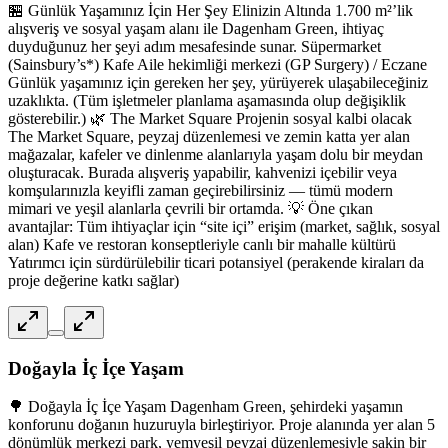
🏪 Günlük Yaşamınız İçin Her Şey Elinizin Altında 1.700 m²’lik
alışveriş ve sosyal yaşam alanı ile Dagenham Green, ihtiyaç
duyduğunuz her şeyi adım mesafesinde sunar. Süpermarket
(Sainsbury’s*) Kafe Aile hekimliği merkezi (GP Surgery) / Eczane
Günlük yaşamınız için gereken her şey, yürüyerek ulaşabileceğiniz
uzaklıkta. (Tüm işletmeler planlama aşamasında olup değişiklik
gösterebilir.) 🌿 The Market Square Projenin sosyal kalbi olacak
The Market Square, peyzaj düzenlemesi ve zemin katta yer alan
mağazalar, kafeler ve dinlenme alanlarıyla yaşam dolu bir meydan
oluşturacak. Burada alışveriş yapabilir, kahvenizi içebilir veya
komşularınızla keyifli zaman geçirebilirsiniz — tümü modern
mimari ve yeşil alanlarla çevrili bir ortamda. 💡 Öne çıkan
avantajlar: Tüm ihtiyaçlar için “site içi” erişim (market, sağlık, sosyal
alan) Kafe ve restoran konseptleriyle canlı bir mahalle kültürü
Yatırımcı için sürdürülebilir ticari potansiyel (perakende kiraları da
proje değerine katkı sağlar)
Doğayla İç İçe Yaşam
🌳 Doğayla İç İçe Yaşam Dagenham Green, şehirdeki yaşamın
konforunu doğanın huzuruyla birleştiriyor. Proje alanında yer alan 5
dönümlük merkezi park, yemyeşil peyzaj düzenlemesiyle sakin bir