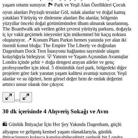
yaşam ortamı sunuyor. 🏞️ Park ve Yeşil Alan Özellikleri Çocuk
oyun alanları Peyzajlı teraslar Göl, sulak alanlar ve doğal kamış
yatakları Yürüyüş ve dinlenme alanları Bu alanlar, bölgenin
yüzyıllar önceki doğal görünümünden ilham alınarak tasarlanmış.
The Boardwalk adı verilen gölet çevresi yürüyüş parkuru, doğayla
iç içe vakit geçirmek isteyenler için mükemmel bir kaçış noktası
oluşturuyor. 📍 Konum Planı Parkın hemen yanında yer alan iki
önemli konut bloğu: The Empire The Liberty ve doğrudan
Dagenham Dock Tren İstasyonu bağlantısı sayesinde ulaşım
kolaylığıyla birleşiyor. 💡 Yatırım ve Yaşam Açısından Avantajlar
Londra içinde şehir + doğa dengesi arayan aileler ve genç
profesyoneller için ideal. 5 dönümlük özel park, bölgedeki diğer
projelere göre fark yaratan yaşam kalitesi avantajı sunuyor. Yeşil
alanlar ve su öğeleri, hem görsel değer hem de emlak değerini
artırıcı unsur olarak öne çıkıyor.
30 dk içerisinde 4 Alışveriş Sokağı ve Avm
🛍️ Günlük İhtiyaçlar İçin Her Şey Yakında Dagenham, güçlü
altyapısı ve gelişmiş kentsel yaşam olanaklarıyla, günlük
ihtiyaçlarınızı kolayca karşılayabileceğiniz yerleşik bir Londra