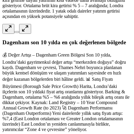
kira gelirine dayalı yatırımın kısa vadede daha avantajlı olduğunu
gösteriyor. Ortalama brüt kira getirisi % 5 – 7 aralığında; Londra
ortalamasının üzerindedir. 1 yatak odalı daireler yatırım getirisi
açısından en yüksek potansiyele sahiptir.
Dagenham son 10 yılda en çok değerlenen bölgede
💰 Değer Artışı – Dagenham Green Bölgesi Son 10 yılda,
Londra’daki gayrimenkul değer artışı “merkezden doğuya” doğru
kaydı. Dagenham ve çevresi, Thames Nehri boyunca planlanan
büyük kentsel dönüşüm ve ulaşım yatırımları sayesinde en hızlı
değer kazanan bölgelerden biri hâline geldi. 📊 Satış Fiyatı
Büyümesi (Borough Sale Price Growth) Harita, Londra’daki
ilçelerin son 10 yıldaki fiyat artış oranlarını gösteriyor. Barking &
Dagenham, ortalama %5 – %6 aralığında yıllık bileşik artış oranı ile
dikkat çekiyor. Kaynak: Land Registry – 10 Year Compound
Annual Growth Rate (to 2023) 🚀 Dagenham Performansı
(Dagenham Outperforms) Yeni dairelerde yıllık satış fiyatı artışı:
%7,4 (East London ortalaması ve Greater London ortalamasının
üzerinde) East London’ın yeniden canlanmasıyla birlikte,
yatırımcılar “Zone 4 ve çevresine” yöneliyor.