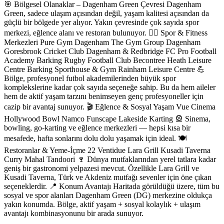
🎯 Bölgesel Olanaklar – Dagenham Green Çevresi Dagenham
Green, sadece ulaşım açısından değil, yaşam kalitesi açısından da
güçlü bir bölgede yer alıyor. Yakın çevresinde çok sayıda spor
merkezi, eğlence alanı ve restoran bulunuyor. 🏋️‍♂️ Spor & Fitness
Merkezleri Pure Gym Dagenham The Gym Group Dagenham
Goresbrook Cricket Club Dagenham & Redbridge FC Pro Football
Academy Barking Rugby Football Club Becontree Heath Leisure
Centre Barking Sporthouse & Gym Rainham Leisure Centre 💪
Bölge, profesyonel futbol akademilerinden büyük spor
komplekslerine kadar çok sayıda seçeneğe sahip. Bu da hem aileler
hem de aktif yaşam tarzını benimseyen genç profesyoneller için
cazip bir avantaj sunuyor. 🎬 Eğlence & Sosyal Yaşam Vue Cinema
Hollywood Bowl Namco Funscape Lakeside Karting 🎡 Sinema,
bowling, go-karting ve eğlence merkezleri — hepsi kısa bir
mesafede, hafta sonlarını dolu dolu yaşamak için ideal. 🍽️
Restoranlar & Yeme-İçme 22 Ventidue Lara Grill Kusadi Taverna
Curry Mahal Tandoori 🍷 Dünya mutfaklarından yerel tatlara kadar
geniş bir gastronomi yelpazesi mevcut. Özellikle Lara Grill ve
Kusadi Taverna, Türk ve Akdeniz mutfağı sevenler için öne çıkan
seçeneklerdir. 📍 Konum Avantajı Haritada görüldüğü üzere, tüm bu
sosyal ve spor alanları Dagenham Green (DG) merkezine oldukça
yakın konumda. Bölge, aktif yaşam + sosyal kolaylık + ulaşım
avantajı kombinasyonunu bir arada sunuyor.