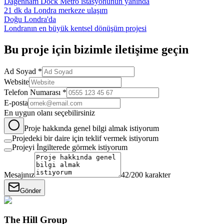
Dagenham Dock Metro istasyonunun yanında
21 dk da Londra merkeze ulaşım
Doğu Londra'da
Londranın en büyük kentsel dönüşüm projesi
Bu
proje
için bizimle iletişime geçin
Ad Soyad *
Website
Telefon Numarası *
E-posta
En uygun olanı seçebilirsiniz
Proje hakkında genel bilgi almak istiyorum
Projedeki bir daire için teklif vermek istiyorum
Projeyi İngilterede görmek istiyorum
Mesajınız
42
/200 karakter
Gönder
The Hill Group