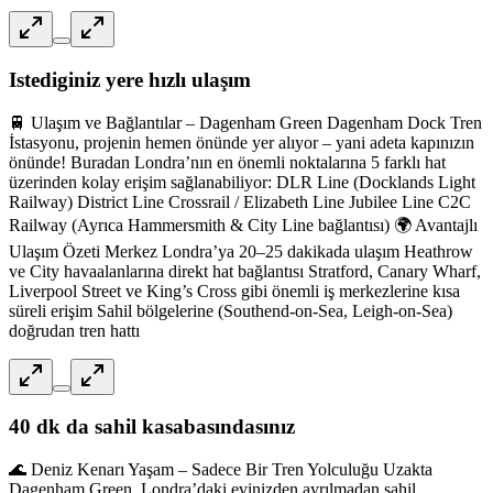
Istediginiz yere hızlı ulaşım
🚆 Ulaşım ve Bağlantılar – Dagenham Green Dagenham Dock Tren
İstasyonu, projenin hemen önünde yer alıyor – yani adeta kapınızın
önünde! Buradan Londra’nın en önemli noktalarına 5 farklı hat
üzerinden kolay erişim sağlanabiliyor: DLR Line (Docklands Light
Railway) District Line Crossrail / Elizabeth Line Jubilee Line C2C
Railway (Ayrıca Hammersmith & City Line bağlantısı) 🌍 Avantajlı
Ulaşım Özeti Merkez Londra’ya 20–25 dakikada ulaşım Heathrow
ve City havaalanlarına direkt hat bağlantısı Stratford, Canary Wharf,
Liverpool Street ve King’s Cross gibi önemli iş merkezlerine kısa
süreli erişim Sahil bölgelerine (Southend-on-Sea, Leigh-on-Sea)
doğrudan tren hattı
40 dk da sahil kasabasındasınız
🌊 Deniz Kenarı Yaşam – Sadece Bir Tren Yolculuğu Uzakta
Dagenham Green, Londra’daki evinizden ayrılmadan sahil