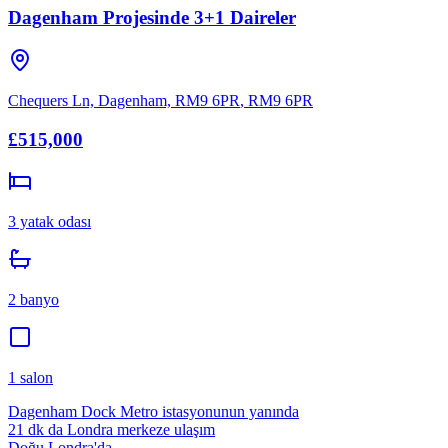
Dagenham Projesinde 3+1 Daireler
Chequers Ln, Dagenham, RM9 6PR
,
RM9 6PR
£515,000
3
yatak odası
2
banyo
1
salon
Dagenham Dock Metro istasyonunun yanında
21 dk da Londra merkeze ulaşım
Doğu Londra'da