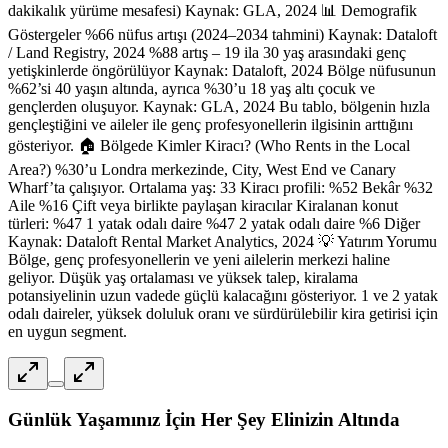
dakikalık yürüme mesafesi) Kaynak: GLA, 2024 📊 Demografik
Göstergeler %66 nüfus artışı (2024–2034 tahmini) Kaynak: Dataloft
/ Land Registry, 2024 %88 artış – 19 ila 30 yaş arasındaki genç
yetişkinlerde öngörülüyor Kaynak: Dataloft, 2024 Bölge nüfusunun
%62’si 40 yaşın altında, ayrıca %30’u 18 yaş altı çocuk ve
gençlerden oluşuyor. Kaynak: GLA, 2024 Bu tablo, bölgenin hızla
gençleştiğini ve aileler ile genç profesyonellerin ilgisinin arttığını
gösteriyor. 🏠 Bölgede Kimler Kiracı? (Who Rents in the Local
Area?) %30’u Londra merkezinde, City, West End ve Canary
Wharf’ta çalışıyor. Ortalama yaş: 33 Kiracı profili: %52 Bekâr %32
Aile %16 Çift veya birlikte paylaşan kiracılar Kiralanan konut
türleri: %47 1 yatak odalı daire %47 2 yatak odalı daire %6 Diğer
Kaynak: Dataloft Rental Market Analytics, 2024 💡 Yatırım Yorumu
Bölge, genç profesyonellerin ve yeni ailelerin merkezi haline
geliyor. Düşük yaş ortalaması ve yüksek talep, kiralama
potansiyelinin uzun vadede güçlü kalacağını gösteriyor. 1 ve 2 yatak
odalı daireler, yüksek doluluk oranı ve sürdürülebilir kira getirisi için
en uygun segment.
Günlük Yaşamınız İçin Her Şey Elinizin Altında