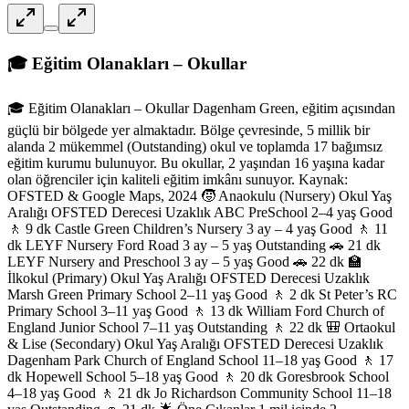
🎓 Eğitim Olanakları – Okullar
🎓 Eğitim Olanakları – Okullar Dagenham Green, eğitim açısından
güçlü bir bölgede yer almaktadır. Bölge çevresinde, 5 millik bir
alanda 2 mükemmel (Outstanding) okul ve toplamda 17 bağımsız
eğitim kurumu bulunuyor. Bu okullar, 2 yaşından 16 yaşına kadar
olan öğrenciler için kaliteli eğitim imkânı sunuyor. Kaynak:
OFSTED & Google Maps, 2024 🧒 Anaokulu (Nursery) Okul Yaş
Aralığı OFSTED Derecesi Uzaklık ABC PreSchool 2–4 yaş Good
🚶 9 dk Castle Green Children’s Nursery 3 ay – 4 yaş Good 🚶 11
dk LEYF Nursery Ford Road 3 ay – 5 yaş Outstanding 🚗 21 dk
LEYF Nursery and Preschool 3 ay – 5 yaş Good 🚗 22 dk 🏫
İlkokul (Primary) Okul Yaş Aralığı OFSTED Derecesi Uzaklık
Marsh Green Primary School 2–11 yaş Good 🚶 2 dk St Peter’s RC
Primary School 3–11 yaş Good 🚶 13 dk William Ford Church of
England Junior School 7–11 yaş Outstanding 🚶 22 dk 🎒 Ortaokul
& Lise (Secondary) Okul Yaş Aralığı OFSTED Derecesi Uzaklık
Dagenham Park Church of England School 11–18 yaş Good 🚶 17
dk Hopewell School 5–18 yaş Good 🚶 20 dk Goresbrook School
4–18 yaş Good 🚶 21 dk Jo Richardson Community School 11–18