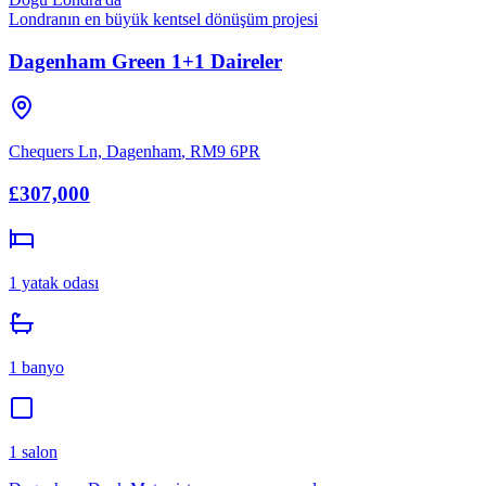
Londranın en büyük kentsel dönüşüm projesi
Dagenham Green 1+1 Daireler
Chequers Ln, Dagenham
,
RM9 6PR
£307,000
1
yatak odası
1
banyo
1
salon