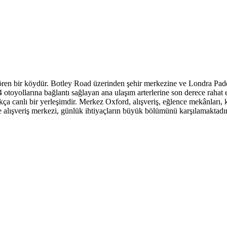
ören bir köydür. Botley Road üzerinden şehir merkezine ve Londra Padd
oyollarına bağlantı sağlayan ana ulaşım arterlerine son derece rahat e
dukça canlı bir yerleşimdir. Merkez Oxford, alışveriş, eğlence mekânları, 
 alışveriş merkezi, günlük ihtiyaçların büyük bölümünü karşılamaktadır