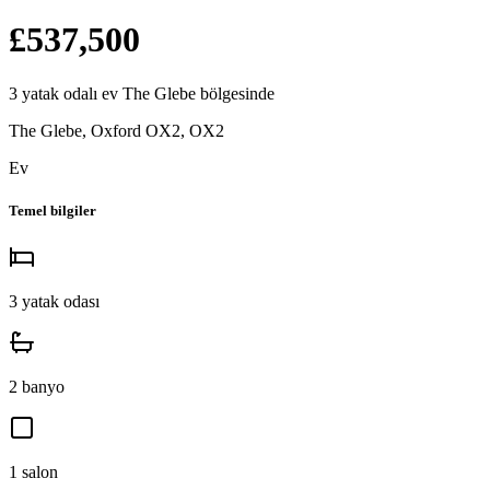
£537,500
3
yatak odalı
ev
The Glebe
bölgesinde
The Glebe, Oxford OX2
,
OX2
Ev
Temel bilgiler
3
yatak odası
2
banyo
1
salon