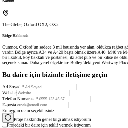
Konum
The Glebe, Oxford OX2
,
OX2
Bölge Hakkında
Cumnor, Oxford’un sadece 3 mil batısında yer alan, oldukça rağbet g
vardır. Bölge ayrıca A34 ve A420 başta olmak üzere A40, M40 ve M4 ot
bir ilkokul, köy bakkalı ve postanesi, iki adet pub ve bir kilise ile ol
seçenek sunar. Daha yerel ölçekte ise Botley’deki yeni Westway Place
Bu
daire
için bizimle iletişime geçin
Ad Soyad *
Website
Telefon Numarası *
E-posta
En uygun olanı seçebilirsiniz
Proje hakkında genel bilgi almak istiyorum
Projedeki bir daire için teklif vermek istiyorum