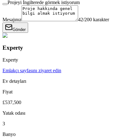
Projeyi İngilterede görmek istiyorum
Mesajınız
42
/200 karakter
Gönder
Experty
Experty
Emlakçı sayfasını ziyaret edin
Ev detayları
Fiyat
£537,500
Yatak odası
3
Banyo