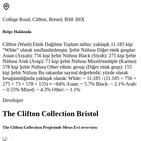
College Road, Clifton, Bristol
,
BS8 3HX
Bölge Hakkında
Clifton (Ward) Etnik Dağılımı Toplam nüfus: yaklaşık 11.185 kişi
“White” olarak sınıflandırılmıştır. Şehir Nüfusu Diğer etnik gruplar:
Asian (Asyalı): 756 kişi Şehir Nüfusu Black (Siyah): 275 kişi Şehir
Nüfusu Arab (Arap): 73 kişi Şehir Nüfusu Mixed/multiple (Karma):
578 kişi Şehir Nüfusu Other ethnic group (Diğer etnik grup): 155
kişi Şehir Nüfusu Bu rakamlar sayısal değerlerdir; yüzde olarak
hesaplandığında yaklaşık olarak: White: ~ 11.185 / (11.185 + 756 +
275 + 73 + 578 + 155) ≈ ~84% Asian: ~ 5.7% Black: ~ 2.1% Arab:
~ 0.55% Mixed: ~ 4.3% Other: ~ 1.1%
Developer
The Clifton Collection Bristol
The Clifton Collection Projesinde Mews Evi
overview