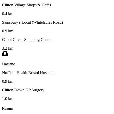
Clifton Village Shops & Cafés
0.4 km
Sainsbury’s Local (Whiteladies Road)
0.9 km
Cabot Circus Shopping Centre
3.2 km
Hastane
Nuffield Health Bristol Hospital
0.9 km
Clifton Down GP Surgery
1.0 km
Konum