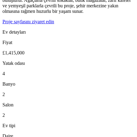
buluşturur. Ağaçlarla çevrili sokaklar, butik mağazalar, zarif kafeler
ve yemyeşil parklarla çevrili bu proje, şehir merkezine yakın
olmasına rağmen huzurlu bir yaşam sunar.
Proje sayfasını ziyaret edin
Ev detayları
Fiyat
£1,415,000
Yatak odası
4
Banyo
2
Salon
2
Ev tipi
Daire