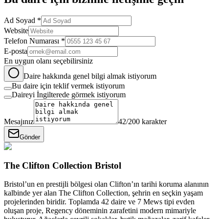
Ad Soyad *
Website
Telefon Numarası *
E-posta
En uygun olanı seçebilirsiniz
Daire hakkında genel bilgi almak istiyorum
Bu daire için teklif vermek istiyorum
Daireyi İngilterede görmek istiyorum
Mesajınız
42
/200 karakter
Gönder
The Clifton Collection Bristol
Bristol’un en prestijli bölgesi olan Clifton’ın tarihi koruma alanının
kalbinde yer alan The Clifton Collection, şehrin en seçkin yaşam
projelerinden biridir. Toplamda 42 daire ve 7 Mews tipi evden
oluşan proje, Regency döneminin zarafetini modern mimariyle