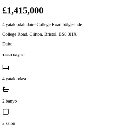
£1,415,000
4
yatak odalı
daire
College Road
bölgesinde
College Road, Clifton, Bristol
,
BS8 3HX
Daire
Temel bilgiler
4
yatak odası
2
banyo
2
salon