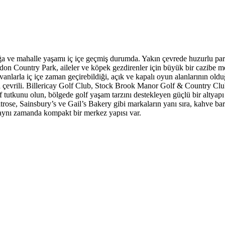
oğa ve mahalle yaşamı iç içe geçmiş durumda. Yakın çevrede huzurlu par
Country Park, aileler ve köpek gezdirenler için büyük bir cazibe merk
nlarla iç içe zaman geçirebildiği, açık ve kapalı oyun alanlarının oldu
ıyla çevrili. Billericay Golf Club, Stock Brook Manor Golf & Country Cl
f tutkunu olun, bölgede golf yaşam tarzını destekleyen güçlü bir altya
ose, Sainsbury’s ve Gail’s Bakery gibi markaların yanı sıra, kahve barla
 aynı zamanda kompakt bir merkez yapısı var.