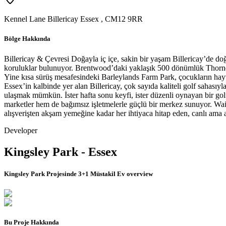
Kennel Lane Billericay Essex
,
CM12 9RR
Bölge Hakkında
Billericay & Çevresi Doğayla iç içe, sakin bir yaşam Billericay’de d
koruluklar bulunuyor. Brentwood’daki yaklaşık 500 dönümlük Thorndon 
Yine kısa sürüş mesafesindeki Barleylands Farm Park, çocukların hayva
Essex’in kalbinde yer alan Billericay, çok sayıda kaliteli golf sahas
ulaşmak mümkün. İster hafta sonu keyfi, ister düzenli oynayan bir gol
marketler hem de bağımsız işletmelerle güçlü bir merkez sunuyor. Waitr
alışverişten akşam yemeğine kadar her ihtiyaca hitap eden, canlı ama
Developer
Kingsley Park - Essex
Kingsley Park Projesinde 3+1 Müstakil Ev
overview
Bu Proje Hakkında