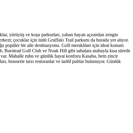
klar, yürüyüş ve koşu parkurları, yaban hayatı açısından zengin
ezi; çocuklar için ünlü Gruffalo Trail parkuru da burada yer alıyor.
ğu popüler bir aile destinasyonu. Golf meraklıları için ideal konum
ub, Burstead Golf Club ve Noak Hill gibi sahalara arabayla kısa sürede
pı var. Mahalle ruhu ve günlük hayat konforu Kasaba, hem zincir
rı, brasserie tarzı restoranlar ve tarihî publar bulunuyor. Günlük