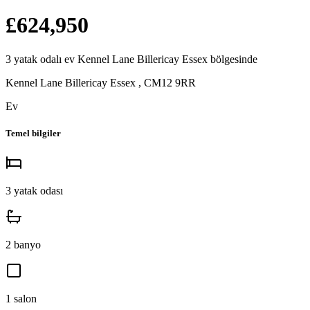
£624,950
3
yatak odalı
ev
Kennel Lane Billericay Essex
bölgesinde
Kennel Lane Billericay Essex
,
CM12 9RR
Ev
Temel bilgiler
3
yatak odası
2
banyo
1
salon