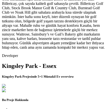
Billericay, çok sayıda kaliteli golf sahasıyla çevrili. Billericay Golf
Club, Stock Brook Manor Golf & Country Club, Burstead Golf
Club ve Noak Hill gibi sahalara arabayla kısa sürede ulaşmak
mümkün. İster hafta sonu keyfi, ister düzenli oynayan bir golf
tutkunu olun, bölgede golf yaşam tarzını destekleyen güçlü bir
altyapı var. Mahalle ruhu ve günlük hayat konforu Kasaba, hem
zincir marketler hem de bağımsız işletmelerle güçlü bir merkez
sunuyor. Waitrose, Sainsbury’s ve Gail’s Bakery gibi markaların
yanı sıra, kahve barları, brasserie tarzı restoranlar ve tarihî publar
bulunuyor. Günlük alışverişten akşam yemeğine kadar her ihtiyaca
hitap eden, canlı ama aynı zamanda kompakt bir merkez yapısı var.
Developer
Kingsley Park - Essex
Kingsley Park Projesinde 5+1 Müstakil Ev
overview
Bu Proje Hakkında