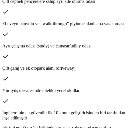
Çift cepheli pencerelere sahip ayrı aile oturma odası
Ebeveyn banyolu ve “walk-through” giyinme alanlı ana yatak odası
Ayrı çalışma odası (study) ve çamaşır/utility odası
Çift garaj ve ek otopark alanı (driveway)
Yürüyüş mesafesinde nitelikli yerel okullar
İngiltere’nin en güvenilir ilk 10 konut geliştiricisinden biri tarafından
inşa edilmiştir
Iris tipi ev, Essex’in kalbinde yer alan, çalışma odasına sahip,