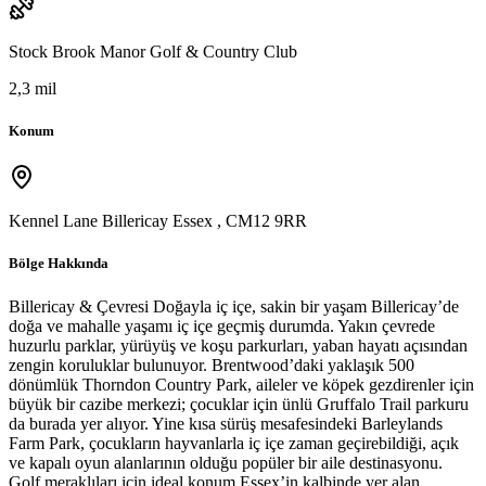
Stock Brook Manor Golf & Country Club
2,3 mil
Konum
Kennel Lane Billericay Essex
,
CM12 9RR
Bölge Hakkında
Billericay & Çevresi Doğayla iç içe, sakin bir yaşam Billericay’de
doğa ve mahalle yaşamı iç içe geçmiş durumda. Yakın çevrede
huzurlu parklar, yürüyüş ve koşu parkurları, yaban hayatı açısından
zengin koruluklar bulunuyor. Brentwood’daki yaklaşık 500
dönümlük Thorndon Country Park, aileler ve köpek gezdirenler için
büyük bir cazibe merkezi; çocuklar için ünlü Gruffalo Trail parkuru
da burada yer alıyor. Yine kısa sürüş mesafesindeki Barleylands
Farm Park, çocukların hayvanlarla iç içe zaman geçirebildiği, açık
ve kapalı oyun alanlarının olduğu popüler bir aile destinasyonu.
Golf meraklıları için ideal konum Essex’in kalbinde yer alan