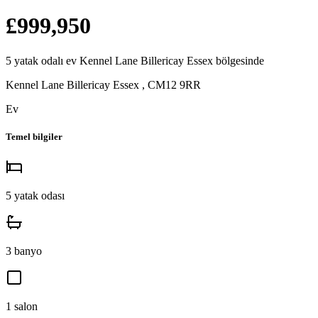
£999,950
5
yatak odalı
ev
Kennel Lane Billericay Essex
bölgesinde
Kennel Lane Billericay Essex
,
CM12 9RR
Ev
Temel bilgiler
5
yatak odası
3
banyo
1
salon