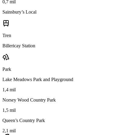
0,7 mil
Sainsbury’s Local
Tren
Billericay Station
Park
Lake Meadows Park and Playground
1,4 mil
Norsey Wood Country Park
1,5 mil
Queen’s Country Park
2,1 mil