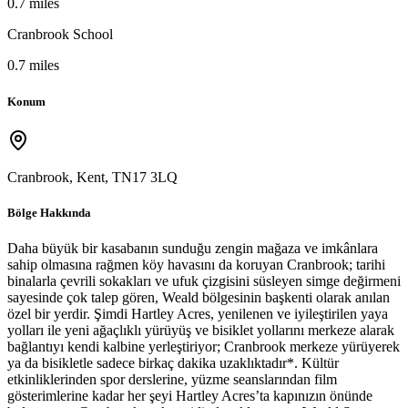
0.7 miles
Cranbrook School
0.7 miles
Konum
Cranbrook, Kent, TN17 3LQ
Bölge Hakkında
Daha büyük bir kasabanın sunduğu zengin mağaza ve imkânlara
sahip olmasına rağmen köy havasını da koruyan Cranbrook; tarihi
binalarla çevrili sokakları ve ufuk çizgisini süsleyen simge değirmeni
sayesinde çok talep gören, Weald bölgesinin başkenti olarak anılan
özel bir yerdir. Şimdi Hartley Acres, yenilenen ve iyileştirilen yaya
yolları ile yeni ağaçlıklı yürüyüş ve bisiklet yollarını merkeze alarak
bağlantıyı kendi kalbine yerleştiriyor; Cranbrook merkeze yürüyerek
ya da bisikletle sadece birkaç dakika uzaklıktadır*. Kültür
etkinliklerinden spor derslerine, yüzme seanslarından film
gösterimlerine kadar her şeyi Hartley Acres’ta kapınızın önünde