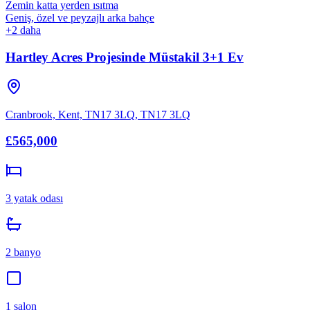
Zemin katta yerden ısıtma
Geniş, özel ve peyzajlı arka bahçe
+
2
daha
Hartley Acres Projesinde Müstakil 3+1 Ev
Cranbrook, Kent, TN17 3LQ
,
TN17 3LQ
£565,000
3
yatak odası
2
banyo
1
salon