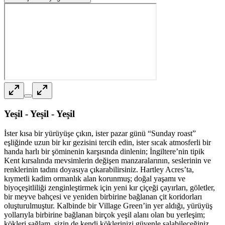
Yeşil - Yeşil - Yeşil
İster kısa bir yürüyüşe çıkın, ister pazar günü “Sunday roast”
eşliğinde uzun bir kır gezisini tercih edin, ister sıcak atmosferli bir
handa harlı bir şöminenin karşısında dinlenin; İngiltere’nin tipik
Kent kırsalında mevsimlerin değişen manzaralarının, seslerinin ve
renklerinin tadını doyasıya çıkarabilirsiniz. Hartley Acres’ta,
kıymetli kadim ormanlık alan korunmuş; doğal yaşamı ve
biyoçeşitliliği zenginleştirmek için yeni kır çiçeği çayırları, göletler,
bir meyve bahçesi ve yeniden birbirine bağlanan çit koridorları
oluşturulmuştur. Kalbinde bir Village Green’in yer aldığı, yürüyüş
yollarıyla birbirine bağlanan birçok yeşil alanı olan bu yerleşim;
kökleri sağlam, sizin de kendi köklerinizi güvenle salabileceğiniz