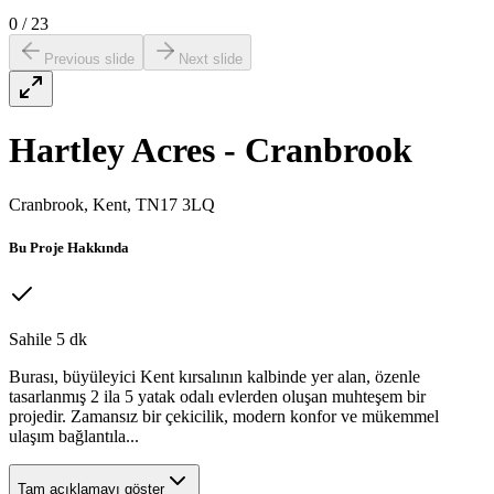
0
/
23
Previous slide
Next slide
Hartley Acres - Cranbrook
Cranbrook, Kent, TN17 3LQ
Bu Proje Hakkında
Sahile 5 dk
Burası, büyüleyici Kent kırsalının kalbinde yer alan, özenle
tasarlanmış 2 ila 5 yatak odalı evlerden oluşan muhteşem bir
projedir. Zamansız bir çekicilik, modern konfor ve mükemmel
ulaşım bağlantıla...
Tam açıklamayı göster