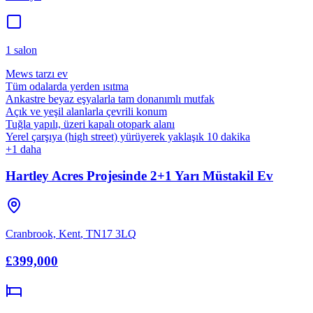
1
salon
Mews tarzı ev
Tüm odalarda yerden ısıtma
Ankastre beyaz eşyalarla tam donanımlı mutfak
Açık ve yeşil alanlarla çevrili konum
Tuğla yapılı, üzeri kapalı otopark alanı
Yerel çarşıya (high street) yürüyerek yaklaşık 10 dakika
+
1
daha
Hartley Acres Projesinde 2+1 Yarı Müstakil Ev
Cranbrook, Kent
,
TN17 3LQ
£399,000