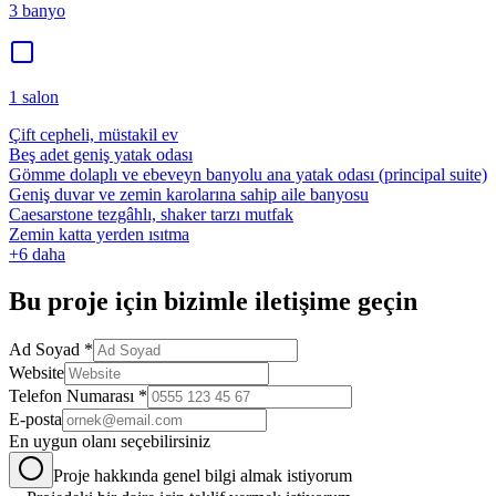
3
banyo
1
salon
Çift cepheli, müstakil ev
Beş adet geniş yatak odası
Gömme dolaplı ve ebeveyn banyolu ana yatak odası (principal suite)
Geniş duvar ve zemin karolarına sahip aile banyosu
Caesarstone tezgâhlı, shaker tarzı mutfak
Zemin katta yerden ısıtma
+
6
daha
Bu
proje
için bizimle iletişime geçin
Ad Soyad *
Website
Telefon Numarası *
E-posta
En uygun olanı seçebilirsiniz
Proje hakkında genel bilgi almak istiyorum