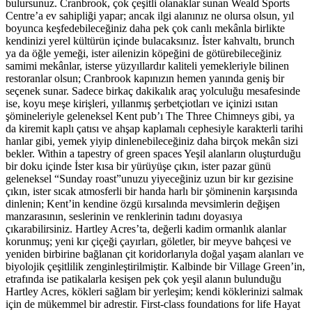
bulursunuz. Cranbrook, çok çeşitli olanaklar sunan Weald Sports
Centre’a ev sahipliği yapar; ancak ilgi alanınız ne olursa olsun, yıl
boyunca keşfedebileceğiniz daha pek çok canlı mekânla birlikte
kendinizi yerel kültürün içinde bulacaksınız. İster kahvaltı, brunch
ya da öğle yemeği, ister ailenizin köpeğini de götürebileceğiniz
samimi mekânlar, isterse yüzyıllardır kaliteli yemekleriyle bilinen
restoranlar olsun; Cranbrook kapınızın hemen yanında geniş bir
seçenek sunar. Sadece birkaç dakikalık araç yolculuğu mesafesinde
ise, koyu meşe kirişleri, yıllanmış şerbetçiotları ve içinizi ısıtan
şömineleriyle geleneksel Kent pub’ı The Three Chimneys gibi, ya
da kiremit kaplı çatısı ve ahşap kaplamalı cephesiyle karakterli tarihi
hanlar gibi, yemek yiyip dinlenebileceğiniz daha birçok mekân sizi
bekler. Within a tapestry of green spaces Yeşil alanların oluşturduğu
bir doku içinde İster kısa bir yürüyüşe çıkın, ister pazar günü
geleneksel “Sunday roast”unuzu yiyeceğiniz uzun bir kır gezisine
çıkın, ister sıcak atmosferli bir handa harlı bir şöminenin karşısında
dinlenin; Kent’in kendine özgü kırsalında mevsimlerin değişen
manzarasının, seslerinin ve renklerinin tadını doyasıya
çıkarabilirsiniz. Hartley Acres’ta, değerli kadim ormanlık alanlar
korunmuş; yeni kır çiçeği çayırları, göletler, bir meyve bahçesi ve
yeniden birbirine bağlanan çit koridorlarıyla doğal yaşam alanları ve
biyolojik çeşitlilik zenginleştirilmiştir. Kalbinde bir Village Green’in,
etrafında ise patikalarla kesişen pek çok yeşil alanın bulunduğu
Hartley Acres, kökleri sağlam bir yerleşim; kendi köklerinizi salmak
için de mükemmel bir adrestir. First-class foundations for life Hayat