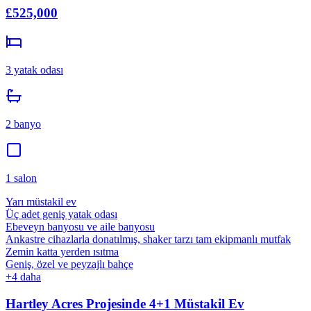
£525,000
3
yatak odası
2
banyo
1
salon
Yarı müstakil ev
Üç adet geniş yatak odası
Ebeveyn banyosu ve aile banyosu
Ankastre cihazlarla donatılmış, shaker tarzı tam ekipmanlı mutfak
Zemin katta yerden ısıtma
Geniş, özel ve peyzajlı bahçe
+
4
daha
Hartley Acres Projesinde 4+1 Müstakil Ev