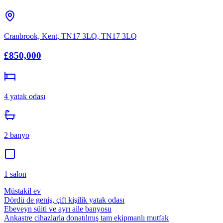
Cranbrook, Kent, TN17 3LQ
,
TN17 3LQ
£850,000
4
yatak odası
2
banyo
1
salon
Müstakil ev
Dördü de geniş, çift kişilik yatak odası
Ebeveyn süiti ve ayrı aile banyosu
Ankastre cihazlarla donatılmış tam ekipmanlı mutfak