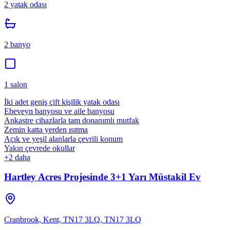
2
yatak odası
2
banyo
1
salon
İki adet geniş çift kişilik yatak odası
Ebeveyn banyosu ve aile banyosu
Ankastre cihazlarla tam donanımlı mutfak
Zemin katta yerden ısıtma
Açık ve yeşil alanlarla çevrili konum
Yakın çevrede okullar
+
2
daha
Hartley Acres Projesinde 3+1 Yarı Müstakil Ev
Cranbrook, Kent, TN17 3LQ
,
TN17 3LQ