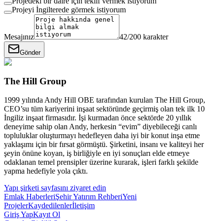
Projedeki bir daire için teklif vermek istiyorum
Projeyi İngilterede görmek istiyorum
Mesajınız
42
/200 karakter
Gönder
The Hill Group
1999 yılında Andy Hill OBE tarafından kurulan The Hill Group,
CEO’su tüm kariyerini inşaat sektöründe geçirmiş olan tek ilk 10
İngiliz inşaat firmasıdır. İşi kurmadan önce sektörde 20 yıllık
deneyime sahip olan Andy, herkesin “evim” diyebileceği canlı
topluluklar oluşturmayı hedefleyen daha iyi bir konut inşa etme
yaklaşımı için bir fırsat görmüştü. Şirketini, insanı ve kaliteyi her
şeyin önüne koyan, iş birliğiyle en iyi sonuçları elde etmeye
odaklanan temel prensipler üzerine kurarak, işleri farklı şekilde
yapma hedefiyle yola çıktı.
Yapı şirketi sayfasını ziyaret edin
Emlak Haberleri
Şehir Yatırım Rehberi
Yeni
Projeler
Kaydedilenler
İletişim
Giriş Yap
Kayıt Ol