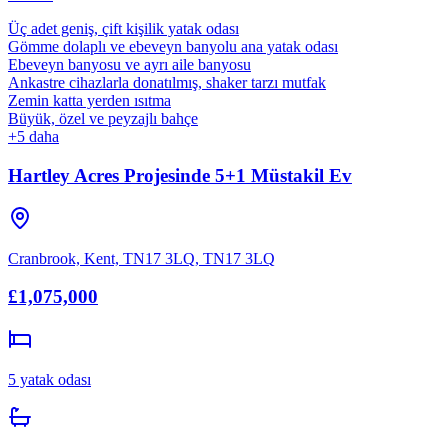
Üç adet geniş, çift kişilik yatak odası
Gömme dolaplı ve ebeveyn banyolu ana yatak odası
Ebeveyn banyosu ve ayrı aile banyosu
Ankastre cihazlarla donatılmış, shaker tarzı mutfak
Zemin katta yerden ısıtma
Büyük, özel ve peyzajlı bahçe
+
5
daha
Hartley Acres Projesinde 5+1 Müstakil Ev
Cranbrook, Kent, TN17 3LQ
,
TN17 3LQ
£1,075,000
5
yatak odası