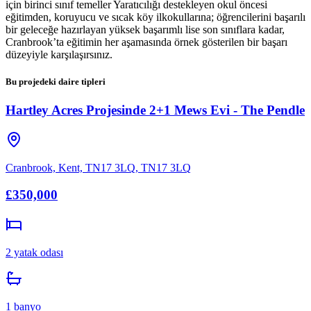
için birinci sınıf temeller Yaratıcılığı destekleyen okul öncesi
eğitimden, koruyucu ve sıcak köy ilkokullarına; öğrencilerini başarılı
bir geleceğe hazırlayan yüksek başarımlı lise son sınıflara kadar,
Cranbrook’ta eğitimin her aşamasında örnek gösterilen bir başarı
düzeyiyle karşılaşırsınız.
Bu projedeki daire tipleri
Hartley Acres Projesinde 2+1 Mews Evi - The Pendle
Cranbrook, Kent, TN17 3LQ
,
TN17 3LQ
£350,000
2
yatak odası
1
banyo